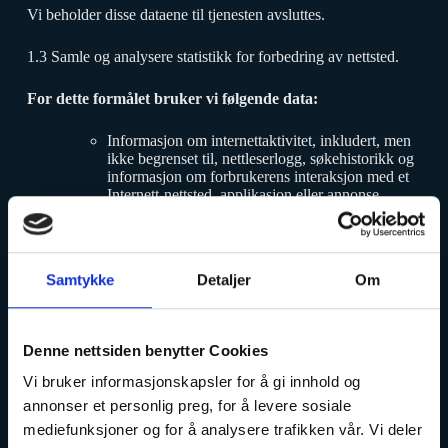
Vi beholder disse dataene til tjenesten avsluttes.
1.3 Samle og analysere statistikk for forbedring av nettsted.
For dette formålet bruker vi følgende data:
Informasjon om internettaktivitet, inkludert, men
ikke begrenset til, nettleserlogg, søkehistorikk og
informasjon om forbrukerens interaksjon med et
Internett-nettsted, applikasjon eller annonse
Grunnlaget for at vi kan behandle disse dataene er:
Det er nødvendig av hensyn til de legitime interessene som
Samtykke
Detaljer
Om
følges opp av den behandlingsansvarlige eller av en tredjepart,
og den interessen veier tyngre enn interessen til den berørte
personen.
Denne nettsiden benytter Cookies
Oppbevaringsperiode
Vi bruker informasjonskapsler for å gi innhold og
annonser et personlig preg, for å levere sosiale
Vi beholder disse dataene til tjenesten avsluttes.
mediefunksjoner og for å analysere trafikken vår. Vi deler