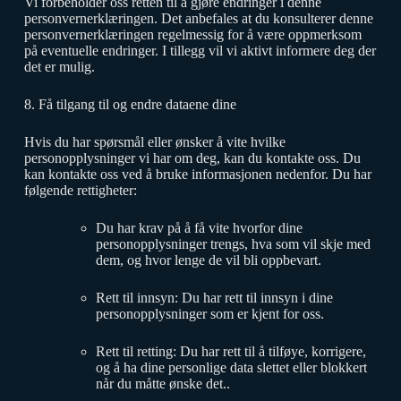
Vi forbeholder oss retten til å gjøre endringer i denne
personvernerklæringen. Det anbefales at du konsulterer denne
personvernerklæringen regelmessig for å være oppmerksom
på eventuelle endringer. I tillegg vil vi aktivt informere deg der
det er mulig.
8. Få tilgang til og endre dataene dine
Hvis du har spørsmål eller ønsker å vite hvilke
personopplysninger vi har om deg, kan du kontakte oss. Du
kan kontakte oss ved å bruke informasjonen nedenfor. Du har
følgende rettigheter:
Du har krav på å få vite hvorfor dine
personopplysninger trengs, hva som vil skje med
dem, og hvor lenge de vil bli oppbevart.
Rett til innsyn: Du har rett til innsyn i dine
personopplysninger som er kjent for oss.
Rett til retting: Du har rett til å tilføye, korrigere,
og å ha dine personlige data slettet eller blokkert
når du måtte ønske det..