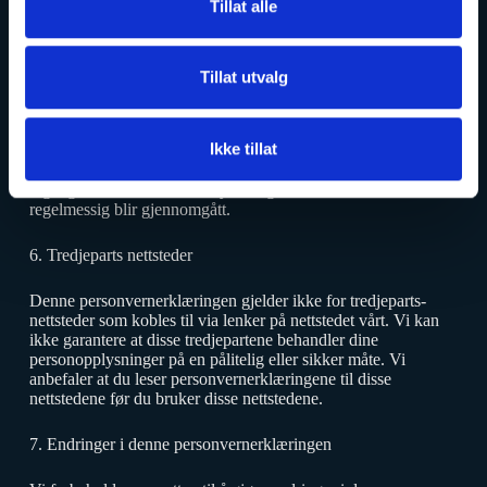
Tillat alle
Inkludering av fullstendige IP-adresser er blokkert av oss.
5. Sikkerhet
Tillat utvalg
Vi er forpliktet til å ivareta sikkerheten for personopplysninger.
Vi gjør nødvendige sikkerhetstiltak for å begrense misbruk av
Ikke tillat
og uautorisert tilgang til personopplysninger. Dette sikrer at
kun de nødvendige personene har tilgang til dine data, at
tilgangen til dataene er beskyttet, og at våre sikkerhetstiltak
regelmessig blir gjennomgått.
6. Tredjeparts nettsteder
Denne personvernerklæringen gjelder ikke for tredjeparts-
nettsteder som kobles til via lenker på nettstedet vårt. Vi kan
ikke garantere at disse tredjepartene behandler dine
personopplysninger på en pålitelig eller sikker måte. Vi
anbefaler at du leser personvernerklæringene til disse
nettstedene før du bruker disse nettstedene.
7. Endringer i denne personvernerklæringen