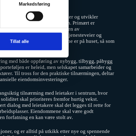
Markedsføring
skap som investerer, eier, drifter og utvikler
utleie innenfor Østlandsregionen. Primært er
om drifter og forvalter mesteparten av
essurser. Dette medfører korte tjenesteveier og
n av de sentrale tjenesteområdene er på huset, så som
Tillat alle
ere, håndverkere mv.
aring med både oppføring av nybygg, tilbygg, påbygg
orteføljen er heleid, men selskapet samarbeider og
ører. Til tross for den praktiske tilnærmingen, deltar
nansielle eiendomsinvesteringer.
langsiktig tilnærming med leietaker i sentrum, hvor
oliditet skal prioriteres fremfor hurtig vekst.
t dialog med leietakere skal det legges til rette for
arbeidsplasser. Eiendommene skal være godt
en forfatning en kan være stolt av.
joner, og er alltid på utkikk etter nye og spennende