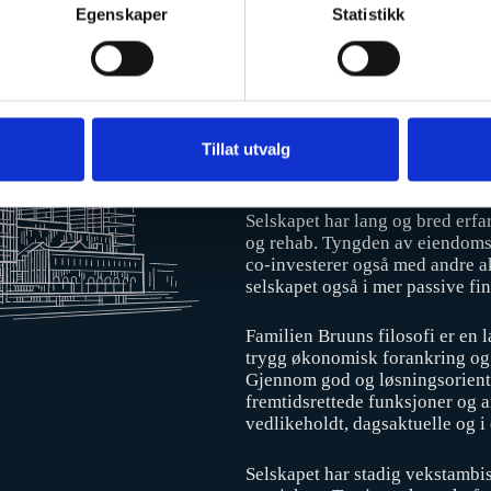
Egenskaper
Statistikk
Strategien
Bruun Eiendom er et eiendomssel
næringseiendom for langsiktig 
selskapet en industriell aktør s
eiendomsporteføljen med egne r
responstid, ettersom mesteparte
Tillat utvalg
regnskap, forvaltere, vaktmest
Selskapet har lang og bred erf
og rehab. Tyngden av eiendomsp
co-investerer også med andre akt
selskapet også i mer passive fi
Familien Bruuns filosofi er en 
trygg økonomisk forankring og s
Gjennom god og løsningsorienter
fremtidsrettede funksjoner og 
vedlikeholdt, dagsaktuelle og i 
Selskapet har stadig vekstambis