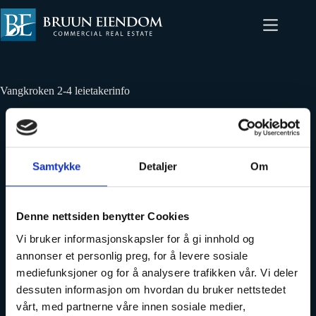
Vangkroken 2-4 leietakerinfo
Legg til din overskrift her
Lorem ipsum dolor sit amet, consectetur adipiscing elit. Ut
Samtykke
Detaljer
Om
elit tellus, luctus nec ullamcorper mattis, pulvinar dapibus
leo.
Denne nettsiden benytter Cookies
Vi bruker informasjonskapsler for å gi innhold og
annonser et personlig preg, for å levere sosiale
mediefunksjoner og for å analysere trafikken vår. Vi deler
dessuten informasjon om hvordan du bruker nettstedet
vårt, med partnerne våre innen sosiale medier,